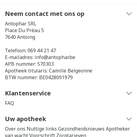
Neem contact met ons op
Antophar SRL
Place Du Préau 5
7640
Antoing
Telefoon:
069 44 21 47
E-mailadres:
info@
antophar.be
APB nummer:
570303
Apotheek titularis:
Camille Belgeonne
BTW nummer:
BE0428091979
Klantenservice
FAQ
Uw apotheek
Over ons
Nuttige links
Gezondheidsnieuws
Apotheker
van wacht
Voorschrift
Zorgtarieven