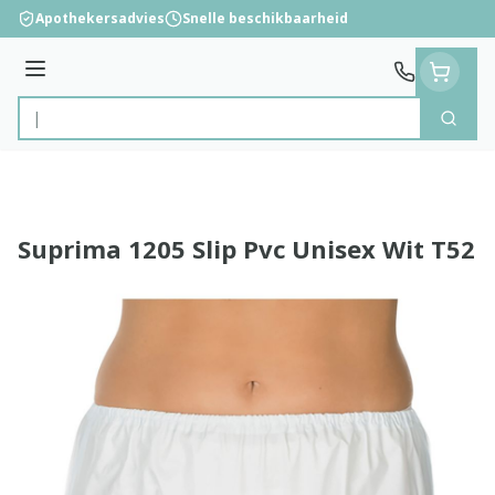
Ga naar de inhoud
Apothekersadvies
Snelle beschikbaarheid
Menu
Zoek
Product, merk, categorie...
Suprima 1205 Slip Pvc Unisex Wit T52