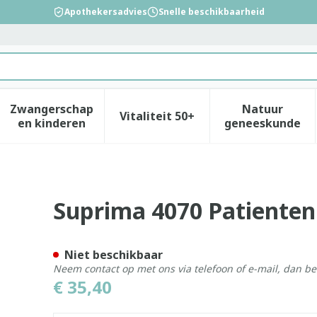
Apothekersadvies
Snelle beschikbaarheid
Zwangerschap
Natuur
Vitaliteit 50+
id, verzorging en hygiëne categorie
enu voor Dieet, voeding en vitamines categorie
Toon submenu voor Zwangerschap en kinderen
Toon submenu voor Vitalitei
Toon sub
en kinderen
geneeskunde
md Dame Geel S- M
Suprima 4070 Patiente
Niet beschikbaar
Neem contact op met ons via telefoon of e-mail, dan b
€ 35,40