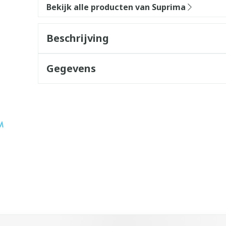
Bekijk alle producten van Suprima
Beschrijving
Gegevens
k met de tabtoets. Je kunt de carrousel overslaan of direct