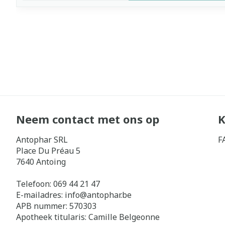
Neem contact met ons op
K
Antophar SRL
F
Place Du Préau 5
7640
Antoing
Telefoon:
069 44 21 47
E-mailadres:
info@
antophar.be
APB nummer:
570303
Apotheek titularis:
Camille Belgeonne