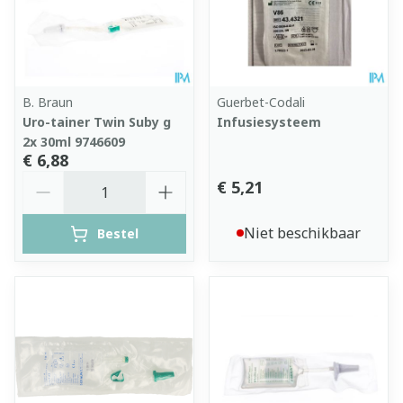
B. Braun
Guerbet-Codali
Uro-tainer Twin Suby g
Infusiesysteem
2x 30ml 9746609
€ 6,88
Aantal
€ 5,21
Niet beschikbaar
Bestel