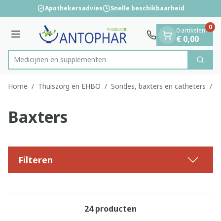
Dia 1 van 1
Ga naar de inhoud
Apothekersadvies
Snelle beschikbaarheid
0
0 artikelen
Menu
€ 0,00
Medicijne
Zoek
Product, merk, categorie...
Home
/
Thuiszorg en EHBO
/
Sondes, baxters en catheters
/
B
Baxters
Filteren
24
producten