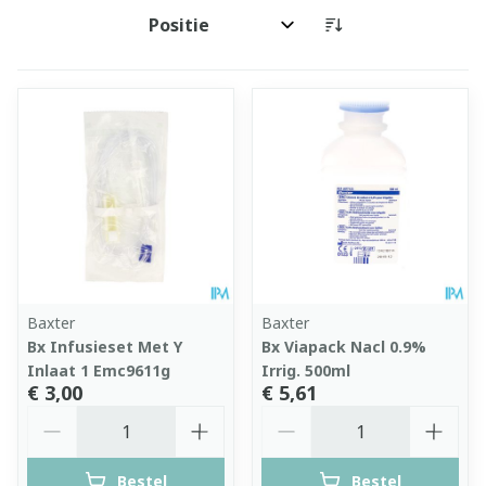
Sorteer op:
Baxter
Baxter
Bx Infusieset Met Y
Bx Viapack Nacl 0.9%
Inlaat 1 Emc9611g
Irrig. 500ml
€ 3,00
€ 5,61
Aantal
Aantal
Bestel
Bestel