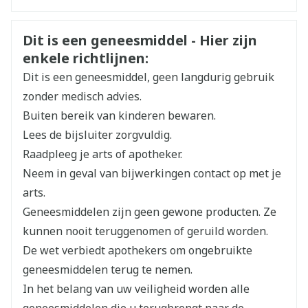
CNK
3109618
Veiligheidsinformatie
Dit is een geneesmiddel - Hier zijn
enkele richtlijnen:
Organisaties
Boiron
Dit is een geneesmiddel, geen langdurig gebruik
Merken
Boiron
zonder medisch advies.
Buiten bereik van kinderen bewaren.
Breedte
20 mm
Lees de bijsluiter zorgvuldig.
Raadpleeg je arts of apotheker.
Lengte
66 mm
Neem in geval van bijwerkingen contact op met je
arts.
Diepte
15 mm
Geneesmiddelen zijn geen gewone producten. Ze
kunnen nooit teruggenomen of geruild worden.
Hoeveelheid
De wet verbiedt apothekers om ongebruikte
4
Verpakking
geneesmiddelen terug te nemen.
In het belang van uw veiligheid worden alle
Kamertemperatuur (15°C -
Behoud
geneesmiddelen die u terugbrengt naar de