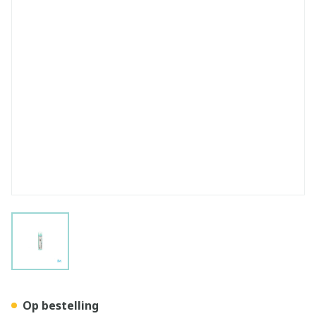
View larger image
Zincum Metallicum 7ch Gr 4
Op bestelling