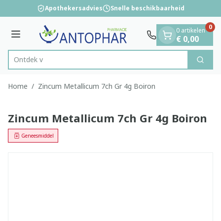
Dia 1 van 1
Ga naar de inhoud
Apothekersadvies
Snelle beschikbaarheid
0
0 artikelen
Menu
€ 0,00
O
Zoek
Product, merk, categorie...
Home
/
Zincum Metallicum 7ch Gr 4g Boiron
Zincum Metallicum 7ch Gr 4g Boiron
Geneesmiddel