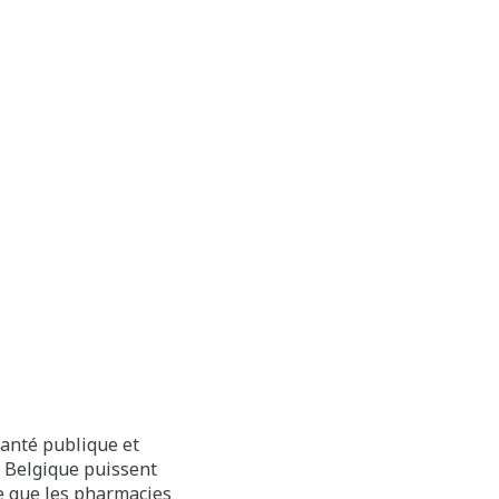
Child focus: 110
santé publique et
n Belgique puissent
 ce que les pharmacies