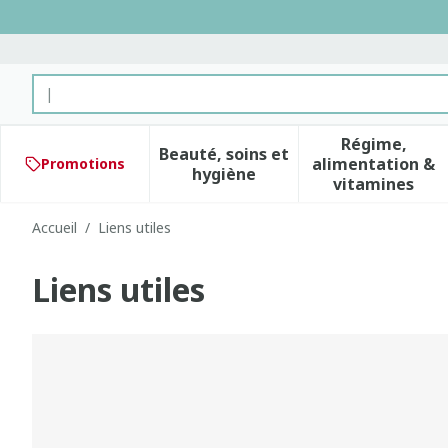
Aller au contenu
Rechercher
Régime,
Beauté, soins et
alimentation &
Promotions
Afficher le sous-menu pour 
Afficher 
hygiène
vitamines
Accueil
/
Liens utiles
Liens utiles