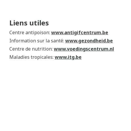
Liens utiles
Centre antipoison:
www.antigifcentrum.be
Information sur la santé:
www.gezondheid.be
Centre de nutrition:
www.voedingscentrum.nl
Maladies tropicales:
www.itg.be
Vaccination:
www.vaccinnet.be
Notices:
www.e-compendium.be
Médicaments:
www.bcfi.be