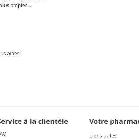
 plus amples
 Medicament et des
S.
us aider !
Service à la clientèle
Votre pharma
FAQ
Liens utiles