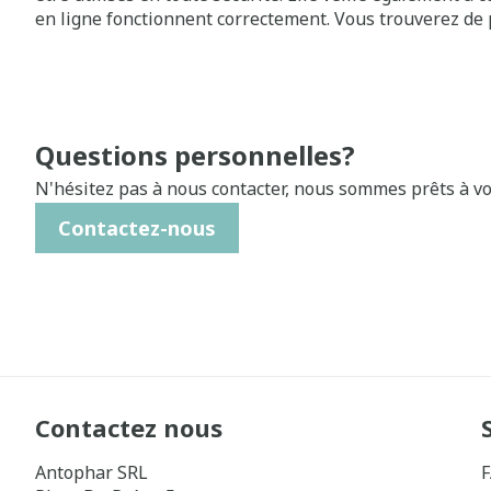
en ligne fonctionnent correctement. Vous trouverez de
informations sur
www.afmps.be
- Agence Federale des
Produits de Santé, Avenue Galilée 5/03, 1210 BRUXELLE
Questions personnelles?
N'hésitez pas à nous contacter, nous sommes prêts à vo
Contactez-nous
Contactez nous
Antophar SRL