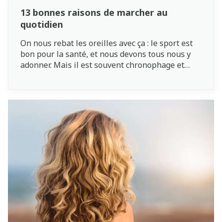
13 bonnes raisons de marcher au
quotidien
On nous rebat les oreilles avec ça : le sport est
bon pour la santé, et nous devons tous nous y
adonner. Mais il est souvent chronophage et
demande beaucoup d’efforts physiques.
Heureusement, il ne doit pas nécessairement
être intense. La marche, par exemple, présente
de nombreux avantages pour la santé et elle est
un moyen très simple de remettre le pied à
l’étrier.