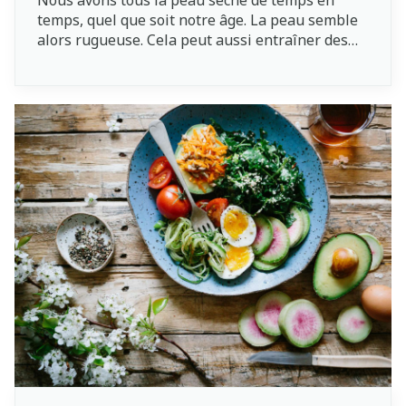
Nous avons tous la peau sèche de temps en
temps, quel que soit notre âge. La peau semble
alors rugueuse. Cela peut aussi entraîner des
démangeaisons et des desquamations. En outre,
des fissures et même des crevasses
(douloureuses) peuvent même apparaître.
Quelles sont les causes de la peau sèche et
comment résoudre ce problème ? Voici quelques
conseils pour en prendre soin !