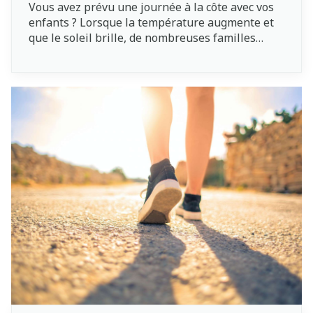
Vous avez prévu une journée à la côte avec vos
enfants ? Lorsque la température augmente et
que le soleil brille, de nombreuses familles
aiment aller à la plage. Une telle journée où
vous pouvez nager et vous amuser dans l’eau,
construire des châteaux de sable et faire du
frisbee est toujours amusante. Toutefois, mieux
vaut bien préparer cette journée pour éviter de
petits désagréments. Voici quelques articles
essentiels à emporter absolument dans votre
sac de plage.