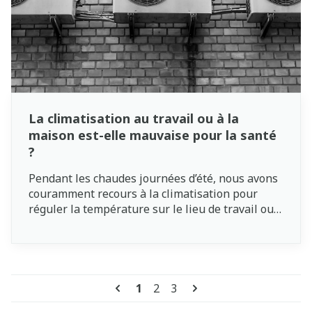
en tenir compte. Ce type d’aliments comprend en
effet suffisamment de vitamine K.
La climatisation au travail ou à la
maison est-elle mauvaise pour la santé
?
Pendant les chaudes journées d’été, nous avons
couramment recours à la climatisation pour
réguler la température sur le lieu de travail ou
dans votre chambre. Cependant, de nombreuses
personnes affirment que l’air conditionné ne
serait pas bon pour la santé. Les opposants
affirment que les virus se propagent grâce à la
Pages
climatisation. Mais est-ce vrai ? La climatisation
Vous lisez actuellement la pag
Page
Page
1
2
3
rend-elle vraiment malade ou est-ce un mythe ?