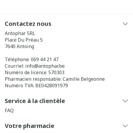
Nous nous faisons un plaisir de clarifier les
choses !
Contactez nous
Antophar SRL
Place Du Préau 5
7640
Antoing
Téléphone:
069 44 21 47
Courriel:
info@
antophar.be
Numéro de licence:
570303
Pharmacien responsable:
Camille Belgeonne
Numéro TVA:
BE0428091979
Service à la clientèle
FAQ
Votre pharmacie