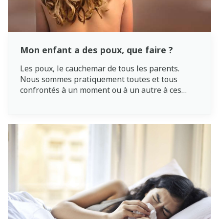
Mon enfant a des poux, que faire ?
Les poux, le cauchemar de tous les parents.
Nous sommes pratiquement toutes et tous
confrontés à un moment ou à un autre à ces
petites bêtes qui démangent. Ce problème
courant touche principalement les écoliers et
leurs familles. Les poux ne sont heureusement
pas dangereux, mais ils peuvent causer
beaucoup de désagréments. Que sont
exactement les poux, comment les éviter et que
faire si votre enfant a des poux ? Nous vous
expliquons tout !