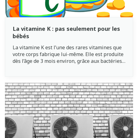
La vitamine K : pas seulement pour les
bébés
La vitamine K est l’une des rares vitamines que
votre corps fabrique lui-même. Elle est produite
dès l’âge de 3 mois environ, grâce aux bactéries
présentes dans le gros intestin. La vitamine K
est importante pour la solidité des os et la
coagulation du sang. Même si les mères
enceintes échangent de nombreuses substances
essentielles avec leur bébé par le biais du
placenta, ce n’est pas le cas de cette vitamine.
Les nouveau-nés reçoivent toujours de la
vitamine K. Si vous allaitez, il est également
important de donner un supplément de
vitamine K à votre bébé. Si vous voulez ou devez
donner le biberon immédiatement, il ne faut pas